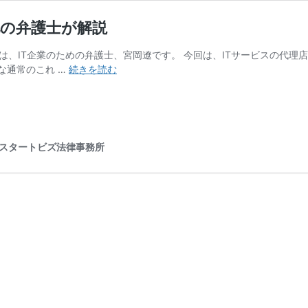
化の弁護士が解説
んにちは、IT企業のための弁護士、宮岡遼です。 今回は、ITサービスの代
IT
な通常のこれ …
続きを読む
サ
ー
ビ
ス
の
いスタートビズ法律事務所
代
理
店
契
約
と
は？
IT
企
業
特